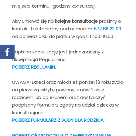
miejsca, terminu i godziny konsultacji.
Aby umówić się na
kolejne konsultacje
prosimy o
kontakt telefoniczny pod numerem
572 88 22 00
od poniedziałku do piątku w godz. 12.00-16.00
Zapis na konsultację jest jednoznaczny z
akceptacją Regulaminu.
POBIERZ REGULAMIN.
UWAGA! Dzieci oraz młodzież poniżej 18 roku życia
na pierwszą wizytę powinny umówić się z
rodzicem lub opiekunem oraz dostarczyć
podpisany formularz zgody na udział dziecka w
konsultacjach.
POBIERZ FORMULARZ ZGODY DLA RODZICA
POBIERZ OŚWIADCZENIE O ZAMIESZKIWANIU W